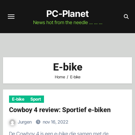
Naar
PC-Planet
de
inhoud
News hot from the needle ... ... ...
springen
E-bike
Home
E-bike
E-bike
Sport
Cowboy 4 review: Sportief e-biken
Jurgen
nov 16, 2022
De Cowboy 4 is een e-bike die samen met de