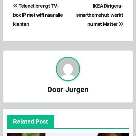
Bericht
Telenet brengt TV-
IKEA Dirigera-
navigatie
box IP met wifi naar alle
smarthomehub werkt
klanten
nu met Matter
Door
Jurgen
Related Post