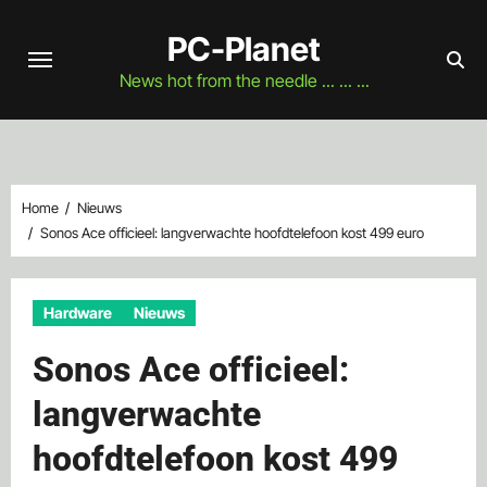
Naar
PC-Planet
de
inhoud
News hot from the needle ... ... ...
springen
Home
Nieuws
Sonos Ace officieel: langverwachte hoofdtelefoon kost 499 euro
Hardware
Nieuws
Sonos Ace officieel:
langverwachte
hoofdtelefoon kost 499