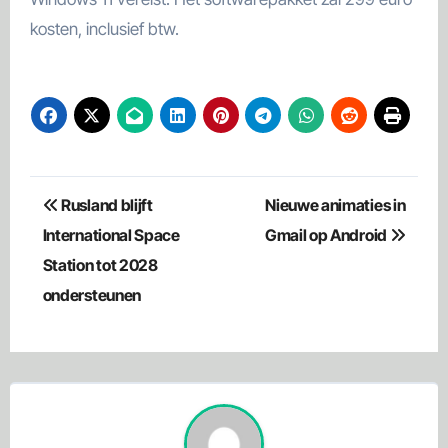
kosten, inclusief btw.
Bericht
Rusland blijft
Nieuwe animaties in
navigatie
International Space
Gmail op Android
Station tot 2028
ondersteunen