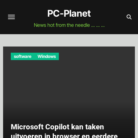
Naar
PC-Planet
de
inhoud
News hot from the needle ... ... ...
springen
software
Windows
Microsoft Copilot kan taken
uitvoeren in browser en eerdere