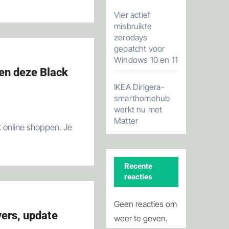
Vier actief
misbruikte
zerodays
gepatcht voor
Windows 10 en 11
pen deze Black
IKEA Dirigera-
smarthomehub
werkt nu met
Matter
Recente
reacties
Geen reacties om
vers, update
weer te geven.