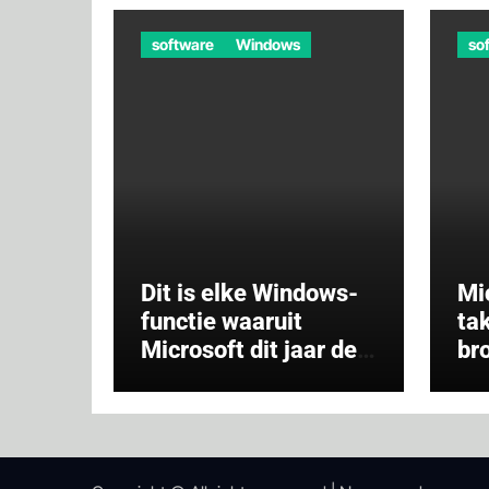
software
Windows
so
Dit is elke Windows-
Mi
functie waaruit
ta
Microsoft dit jaar de
br
stekker heeft
ge
getrokken
on