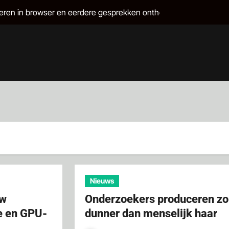
voeren in browser en eerdere gesprekken onthouden
rPods Pro 2, inclusief gehoortest
gepatcht voor Windows 10 en 11
kt nu met Matter
hte hoofdtelefoon kost 499 euro
 naar alle klanten
t gloednieuwe Copilot+-pc’s
2024
droid
Nieuws
it Microsoft dit jaar de stekker heeft getrokken
uw
Onderzoekers produceren zo
e en GPU-
dunner dan menselijk haar