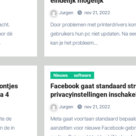
eindelijk mogelijk
Jurgen
nov 21, 2022
Door problemen met printerdrivers konden sommige
oor dé
gebruikers hun pc niet updaten. Na 
…
kan je het probleem…
Nieuws
software
oontjes
Facebook gaat standaard st
a 4
privacyinstellingen inschake
Jurgen
nov 21, 2022
Meta gaat voortaan standaard bepaalde privacyinstellingen
n de in
aanzetten voor nieuwe Facebook-gebr