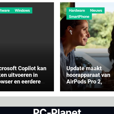
ftware
Windows
Hardware
Nieuws
SmartPhone
crosoft Copilot kan
Update maakt
ken uitvoeren in
hoorapparaat van
owser en eerdere
AirPods Pro 2,
sprekken
inclusief gehoorte
thouden
PC-Planet