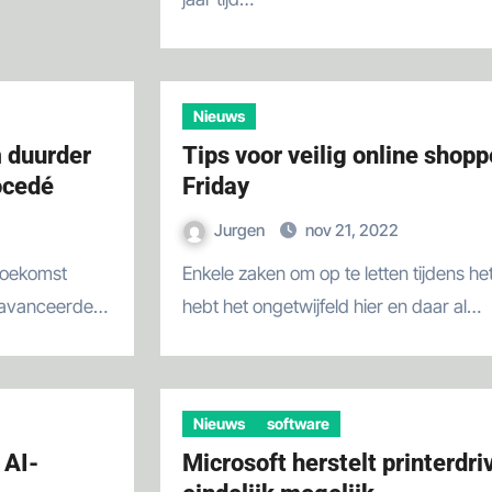
Nieuws
 duurder
Tips voor veilig online shop
ocedé
Friday
Jurgen
nov 21, 2022
Enkele zaken om op te letten tijdens het online shoppen. Je
geavanceerde…
hebt het ongetwijfeld hier en daar al…
Nieuws
software
 AI-
Microsoft herstelt printerdri