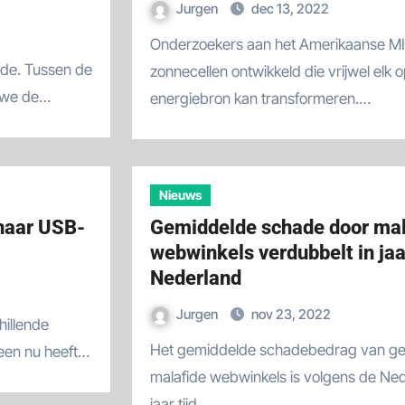
Jurgen
dec 13, 2022
Onderzoekers aan het Amerikaanse MIT hebben ultradunne
zonnecellen ontwikkeld die vrijwel elk 
 we de…
energiebron kan transformeren.…
Nieuws
 naar USB-
Gemiddelde schade door mal
webwinkels verdubbelt in jaar
Nederland
Jurgen
nov 23, 2022
Het gemiddelde schadebedrag van gedupeerde klanten van
een nu heeft…
malafide webwinkels is volgens de Nede
jaar tijd…