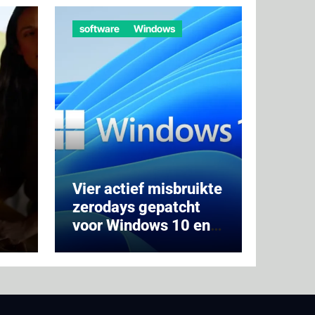
software
Windows
Vier actief misbruikte
zerodays gepatcht
voor Windows 10 en
st
11